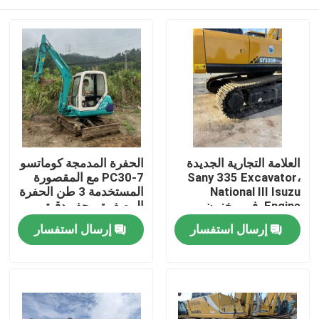
العلامة التجارية الجديدة
الحفرة المدمجة كوماتسو
Sany 335 Excavator،
PC30-7 مع المقصورة
National III Isuzu
المستخدمة 3 طن الحفرة
Engine، في مخزون
المصغرة - حفر دقيق
المخزون
كوماتسو الآلات، وقود
المنزل
إرسال استفسار
إرسال استفسار
منخفض المعدات
المصغرة للبيع
المنتجات
فيديوهات