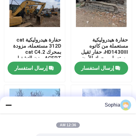
حولنا
جولة في المصنع
حفارة هيدروليكية
حفارة هيدروليكية cat
مستعملة من كاتوه
312D مستعملة، مزودة
HD1430III، حفار ثقيل
بمحرك cat C4.2
مراقبة الجودة
مستعمل، محرك للأرض
ACERT، وزن التشغيل
13,000 كجم، وأقصى
إرسال استفسار
إرسال استفسار
عمق حفر 6.44 متر
اتصل بنا
أخبار
Sophia
القضايا
12:36 AM
الحفارات الغيار