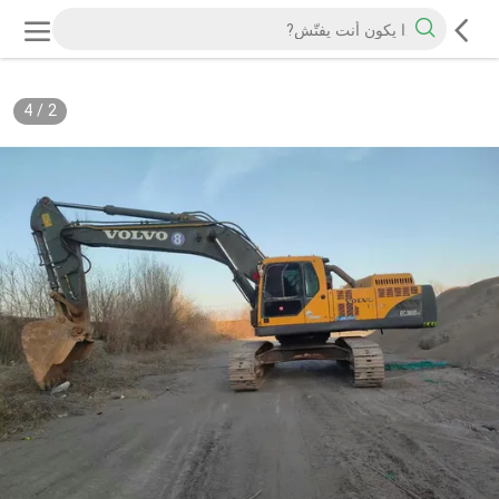
4
/
2