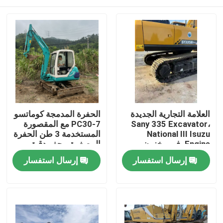
العلامة التجارية الجديدة
الحفرة المدمجة كوماتسو
Sany 335 Excavator،
PC30-7 مع المقصورة
National III Isuzu
المستخدمة 3 طن الحفرة
Engine، في مخزون
المصغرة - حفر دقيق
المخزون
كوماتسو الآلات، وقود
المنزل
إرسال استفسار
إرسال استفسار
منخفض المعدات
المصغرة للبيع
المنتجات
فيديوهات