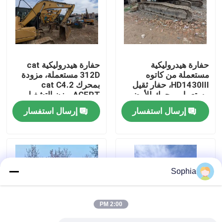
حولنا
جولة في المصنع
حفارة هيدروليكية
حفارة هيدروليكية cat
مستعملة من كاتوه
312D مستعملة، مزودة
HD1430III، حفار ثقيل
بمحرك cat C4.2
مراقبة الجودة
مستعمل، محرك للأرض
ACERT، وزن التشغيل
13,000 كجم، وأقصى
إرسال استفسار
إرسال استفسار
عمق حفر 6.44 متر
اتصل بنا
أخبار
Sophia
القضايا
2:00 PM
الحفارات الغيار