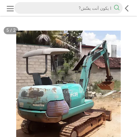
5
/
2