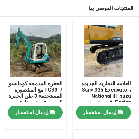
المنتجات الموصى بها
العلامة التجارية الجديدة
الحفرة المدمجة كوماتسو
Sany 335 Excavator،
PC30-7 مع المقصورة
National III Isuzu
المستخدمة 3 طن الحفرة
المنزل
Engine، في مخزون
المصغرة - حفر دقيق
المخزون
كوماتسو الآلات، وقود
إرسال استفسار
إرسال استفسار
منخفض المعدات
المنتجات
المصغرة للبيع
فيديوهات