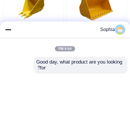
طلاء طلاء CAT320
الحفرة الخرسانة خندق
Sophia
الشهير لإنشاء الهندسة
ترابيزويدي دلو متطورة
السفينية
دائمة Q355B Q345B
9:04 PM
افضل سعر
افضل سعر
Good day, what product are you looking 
for?
اتصل بنا
اتصل بنا
عرض المزيد
منزل
حول نا
اتصل بنا
Desktop Site
خريطة الموقع
سياسة الخصوصية