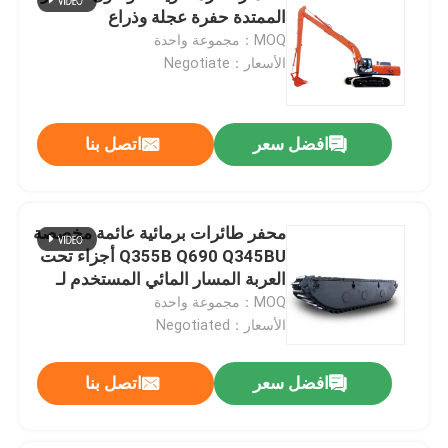
الممتدة حفرة عجلة وذراع
MOQ：مجموعة واحدة
الأسعار：Negotiate
افضل سعر
اتصل بنا
محفر طائرات برمائية عائمة مخصصة
Q355B Q690 Q345BU أجزاء تحت
العربة المسار المائي المستخدم لـ
Cat 320D PC200
MOQ：مجموعة واحدة
الأسعار：Negotiated
افضل سعر
اتصل بنا