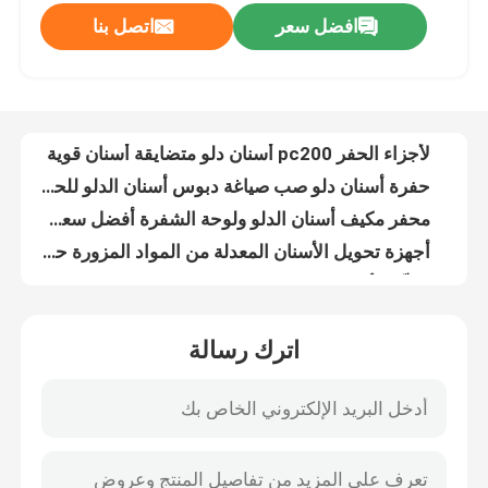
افضل سعر
اتصل بنا
الماس NBLF قطع الغيار دلو دبوس قفل دبوس لPC 200 PC 300 PC 400 دبوس أسنان للحفر دلو
لأجزاء الحفر pc200 أسنان دلو متضايقة أسنان قوية
حولنا
حفرة أسنان دلو صب صياغة دبوس أسنان الدلو للحفرة البناء
محفر مكيف أسنان الدلو ولوحة الشفرة أفضل سعر وسن دلو صلب
جولة في المصنع
أجهزة تحويل الأسنان المعدلة من المواد المزورة حفرة دبوس الأسنان 20 سم ارتفاع
الدفّة الأسنان دبوس قفل مكيّف الاحتفاظ 14527863 14540728 14540730 / 731 14540729
مراقبة الجودة
IU3252 حفر الدلو أسنان صلبة فيبرو حفر الوقود الدلو الأسنان لقط 312
20 طن حفرة دلو أسنان PC200 صلبة حفرة دلو محول
اتصل بنا
أجزاء دبابة الحفر المُصَيَّرة الأسنان والمُعديل لـ EX100-2 Max Jaw Opening 500
الماس NBLF قطع الغيار الحفار أفضل سعر وقوية أسنان دلو لPC300 الحفار
أخبار
اترك رسالة
الحفرة الدلو الأسنان والمتكيف والقفل مادة مزورة الدلو الأسنان شريط الدلو الأسنان دبوس للقط330
أجزاء الحفر ديك الأسنان عالية القوة صلبة الأسنان الصلبة القابلة للإزالة الأسنان للحفر
القضايا
حفرة ديك أسنان أفضل سعر و صلبة ديك أسنان صلبة دبوس ديك أسنان
205-70-19570 صب الصلب حفر الدلو الأسنان PC200 الصخرة دلو الأسنان
الحفارات الغيار
أسنان دبابة الحفر المُصَوَّرة IU3552RC أسنان دبابة الدبابة الدبوس IU3252RC