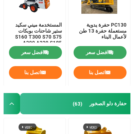
PC130 حفرة يدوية
المستخدمة ميني سكيد
مستعملة حفرة 13 طن
ستير شاحنات بوبكات
لأعمال البناء
S160 T300 S70 S75
A200 A220 S185
افضل سعر
افضل سعر
اتصل بنا
اتصل بنا
حفارة دلو الصخور
(63)