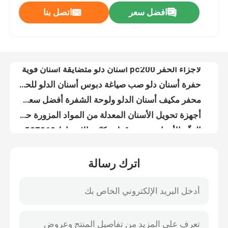
افضل سعر
اتصل بنا
الماس NBLF قطع الغيار دلو دبوس قفل دبوس لPC 200 PC 300 PC 400 دبوس أسنان للحفر دلو
لأجزاء الحفر pc200 أسنان دلو متضايقة أسنان قوية
حولنا
حفرة أسنان دلو صب صياغة دبوس أسنان الدلو للحفرة البناء
محفر مكيف أسنان الدلو ولوحة الشفرة أفضل سعر وسن دلو صلب
جولة في المصنع
أجهزة تحويل الأسنان المعدلة من المواد المزورة حفرة دبوس الأسنان 20 سم ارتفاع
الدفّة الأسنان دبوس قفل مكيّف الاحتفاظ 14527863 14540728 14540730 / 731 14540729
مراقبة الجودة
IU3252 حفر الدلو أسنان صلبة فيبرو حفر الوقود الدلو الأسنان لقط 312
20 طن حفرة دلو أسنان PC200 صلبة حفرة دلو محول
اتصل بنا
أجزاء دبابة الحفر المُصَيَّرة الأسنان والمُعديل لـ EX100-2 Max Jaw Opening 500
الماس NBLF قطع الغيار الحفار أفضل سعر وقوية أسنان دلو لPC300 الحفار
أخبار
اترك رسالة
الحفرة الدلو الأسنان والمتكيف والقفل مادة مزورة الدلو الأسنان شريط الدلو الأسنان دبوس للقط330
أجزاء الحفر ديك الأسنان عالية القوة صلبة الأسنان الصلبة القابلة للإزالة الأسنان للحفر
القضايا
حفرة ديك أسنان أفضل سعر و صلبة ديك أسنان صلبة دبوس ديك أسنان
205-70-19570 صب الصلب حفر الدلو الأسنان PC200 الصخرة دلو الأسنان
الحفارات الغيار
أسنان دبابة الحفر المُصَوَّرة IU3552RC أسنان دبابة الدبابة الدبوس IU3252RC