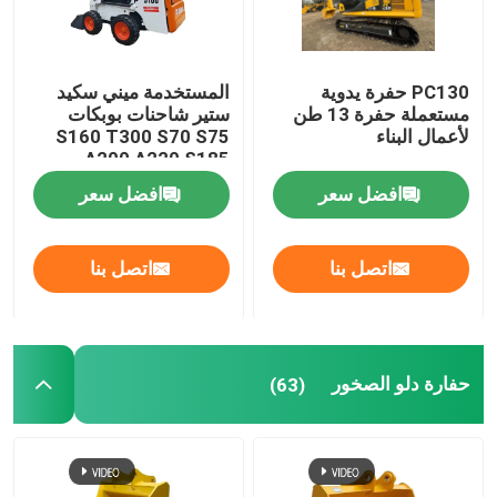
PC130 حفرة يدوية
المستخدمة ميني سكيد
مستعملة حفرة 13 طن
ستير شاحنات بوبكات
لأعمال البناء
S160 T300 S70 S75
A200 A220 S185
افضل سعر
افضل سعر
اتصل بنا
اتصل بنا
حفارة دلو الصخور
(63)