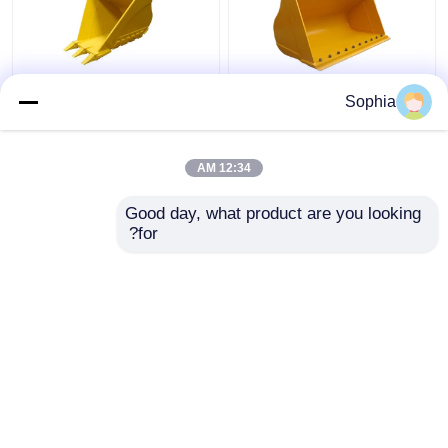
طلاء طلاء CAT320
الحفرة الخرسانة خندق
Sophia
الشهير لإنشاء الهندسة
ترابيزويدي دلو متطورة
السفينية
دائمة Q355B Q345B
12:34 AM
افضل سعر
افضل سعر
Good day, what product are you looking 
for?
اتصل بنا
اتصل بنا
عرض المزيد
منزل
حول نا
اتصل بنا
Desktop Site
خريطة الموقع
سياسة الخصوصية