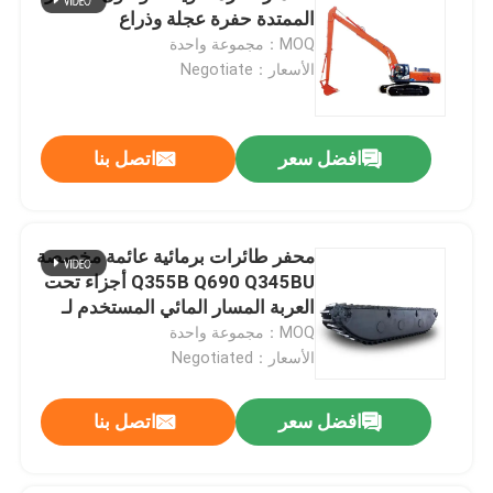
الممتدة حفرة عجلة وذراع
MOQ：مجموعة واحدة
الأسعار：Negotiate
افضل سعر
اتصل بنا
محفر طائرات برمائية عائمة مخصصة
Q355B Q690 Q345BU أجزاء تحت
العربة المسار المائي المستخدم لـ
Cat 320D PC200
MOQ：مجموعة واحدة
الأسعار：Negotiated
افضل سعر
اتصل بنا