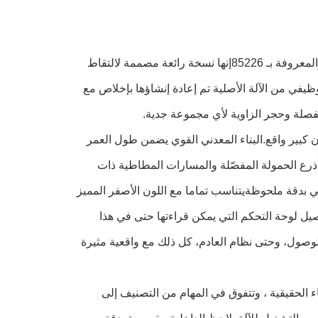
أقدم لكم نموذج الـ1/32 المصمم بعناية من سبيكة الـ 299C الموسيقية الشهيرة والمعروفة بـ 85226إنها نسخة رائعة مصممة لالتقاط
ي من الآلة الأصلية تم إعادة إنشاؤها بإخلاص مع
فصلة وحجر الزاوية لأي مجموعة جدية.
ن كبير واقع.البناء المعدني القوي يضمن طول العمر
أذرع الحمولة المفصّلة والمسارات المطاطية ذات
ائي بدقة ملحوظةيتناسب تماما مع اللون الأصفر المميز
اصيل لوحة التحكم التي يمكن قراءتها حتى في هذا
لوصول، وحتى نظام العادم، كل ذلك مع واقعية مثيرة
مرونتها في بيئات البناء الحقيقية ، وتتفوق في المهام من التصنيف إلى