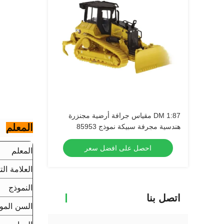
DM 1:87 مقياس جرافة أرضية مجنزرة
المعلم
هندسية مجرفة سبيكة نموذج 85953
احصل على افضل سعر
المعلم
العلامة الت
النموذج
اتصل بنا
السن المو