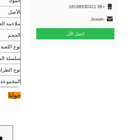
المواد
+86 18198930321
الأصل
Josiah-
ملاءمة ال
HAOFENGGUANGZHOU@outlook.com
اتصل الآن
الحجم
نوع اللعبة
سلسلة الم
نوع الطراز
المجموعة 
حولنا