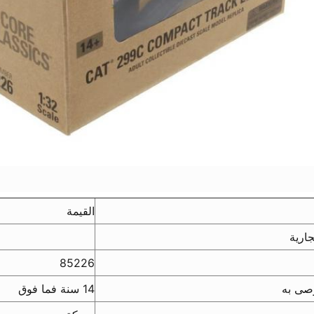
القيمة
جارية
85226
صى به
14 سنة فما فوق