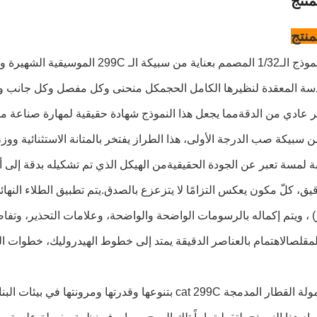
نتج
نتج
سة المعقدة لنظيرها الكامل الحجمكل منحنى وكل مفصل وكل جانب وظيف
عادي من الدقةمما يجعل هذا النموذج شهادة حقيقية لمهارة صناعة م
 سبيكة صب الدرجة الأولى، هذا الطراز يفتخر بالمتانة الاستثنائية ووز
ة لمسة تعبر عن الجودة الحقيقيةمن الهيكل الذي تم تشكيله بدقة إلى 
قيق، كلّ مكون يعكس التزامًا لا يتزعزع بالصدق.يتم تطبيق الطلاء النه
لر) ، ويتم إكماله بالرسومات الواضحة والواضحة، وعلامات التحذير، وتف
مقلصالاهتمام بالعناصر الدقيقة يمتد إلى خطوط الهيدروليك، خطوات ا
تشتهر محمولة القطار المدمجة cat 299C بتنوعها وقدرتها و