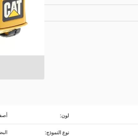
أصف
لون:
البض
نوع النموذج: