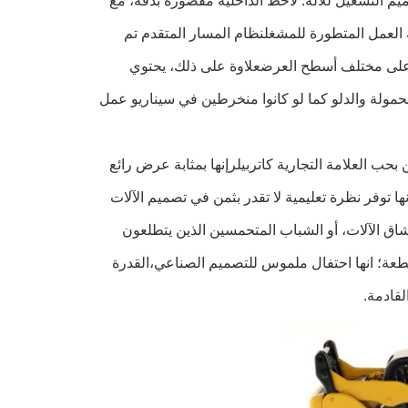
ميم التشغيل للآلة. لاحظ الداخلية مقصورة بدقة، مع
 العمل المتطورة للمشغلنظام المسار المتقدم تم
على مختلف أسطح العرضعلاوة على ذلك، يحتوي
لحمولة والدلو كما لو كانوا منخرطين في سيناريو عمل
ناء المهتمين بحب العلامة التجارية كاتربيلرإنها بمثابة عرض رائع
 توفر نظرة تعليمية لا تقدر بثمن في تصميم الآلات
عشاق الآلات، أو الشباب المتحمسين الذين يتطلعون
قطعة؛ انها احتفال ملموس للتصميم الصناعي،القدرة
لقادمة.