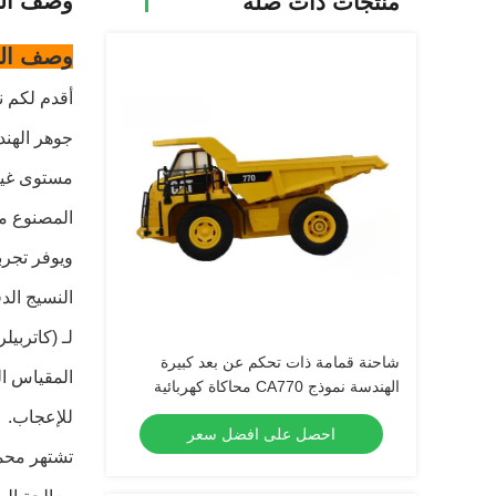
وصف الم
منتجات ذات صلة
وصف الم
جوهر الهند
مستوى غير 
المصنوع من
ويوفر تجرب
النسيج الد
لـ (كاتربي
شاحنة قمامة ذات تحكم عن بعد كبيرة
المقياس ال
الهندسة نموذج CA770 محاكاة كهربائية
أطفال لعبة 1:24
للإعجاب.
احصل على افضل سعر