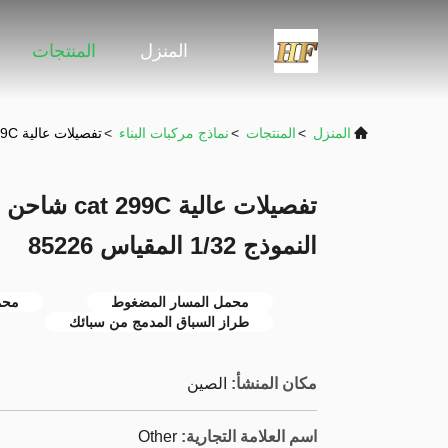
المنزل
المنتجات
المنزل
>
المنتجات
>
نماذج مركبات البناء
>
تفصيلات عالية cat 299C شاحن المسار المدمج سبيكة الصبغ النموذج 1/32 المقياس 85226
تفصيلات عالي
النموذج 1/32 المقياس 85226
محمل المسار المضغوط
محمو
طراز السباق المدمج من سبائك
مكان المنشأ:
الصين
اسم العلامة التجارية:
Other