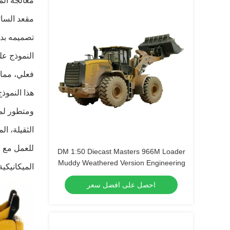
معالجة الم
مقعد السائ
تصميمه بد
النموذج عل
فعلي، مما 
ومتطور لمك
الثقيلة، ا
للعمل مع ا
DM 1:50 Diecast Masters 966M Loader
Muddy Weathered Version Engineering
الميكانيكية
Vehicle Model 85703
احصل على افضل سعر