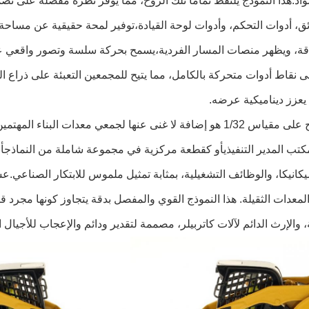
واد.هذا النموذج يلتقط تماماً تلك الروح، مما يوفر نظرة مفصلة على تص
ق، أدوات التحكم، وأدوات لوحة القيادة،توفير لمحة حقيقية عن مساحة
قة، ويظهر منصات المسار الفردية،يسمح بحركة سلسة وتصور واقعي 
ى نقاط أدوات متحركة بالكامل، مما يتيح للمجمعين التعبئة على ذراع ا
يعزز ديناميكية عرضه.
هذا النموذج على مقياس 1/32 هو إضافة لا غنى عنها لجمعي معدات الب
تب المدير التنفيذيأو كقطعة مركزية في مجموعة شاملة من النماذجأنها
لميكانيكا، والوظائف التشغيلية، بمثابة تمثيل ملموس للابتكار الصناعي.
لمعدات الثقيلة. هذا النموذج القوي والمفصل بدقة يتجاوز كونها مجرد 
، والإرث الدائم لآلات كاتربيلر، مصممة لتقدير ودائم والإعجاب للأجيال ا