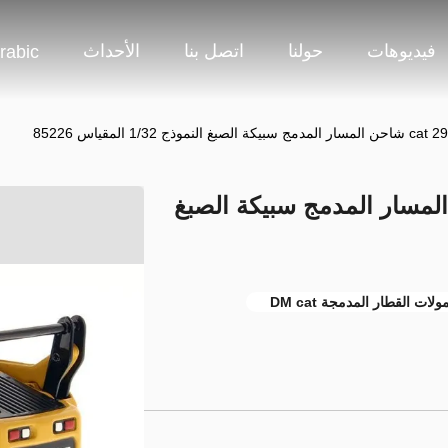
فيديوهات
حولنا
اتصل بنا
الأحداث
rabic
ة cat 299C شاحن المسار المدمج سبيكة الصبغ
لات القطار المدمجة DM cat