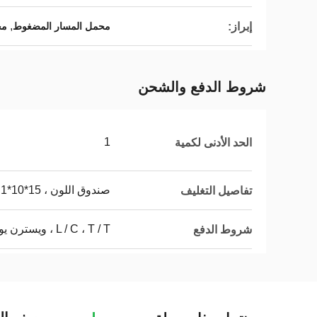
,
إبراز:
محمل المسار المضغوط
مح
شروط الدفع والشحن
1
الحد الأدنى لكمية
صندوق اللون ، 15*10*10cm ، 1 كجم
تفاصيل التغليف
L / C ، T / T ، ويسترن يونيون
شروط الدفع