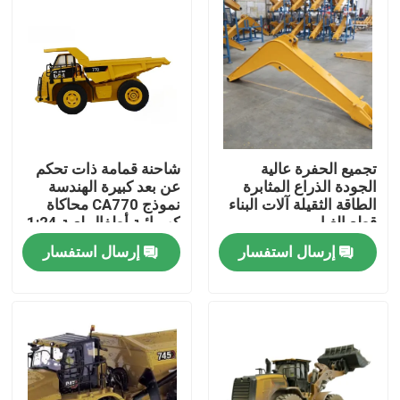
تجميع الحفرة عالية
شاحنة قمامة ذات تحكم
الجودة الذراع المثابرة
عن بعد كبيرة الهندسة
الطاقة الثقيلة آلات البناء
نموذج CA770 محاكاة
قطع الغيار
كهربائية أطفال لعبة 1:24
إرسال استفسار
إرسال استفسار
المنزل
المنتجات
فيديوهات