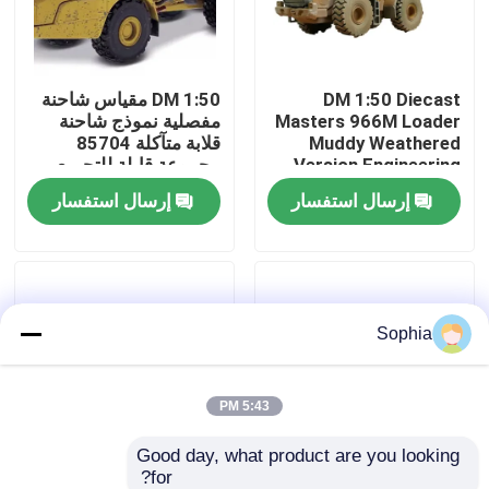
حولنا
DM 1:50 Diecast
DM 1:50 مقياس شاحنة
Masters 966M Loader
مفصلية نموذج شاحنة
جولة في المصنع
Muddy Weathered
قلابة متآكلة 85704
Version Engineering
مجموعة قابلة للتجميع
Vehicle Model 85703
من المعدن المصبوب
إرسال استفسار
إرسال استفسار
مراقبة الجودة
اتصل بنا
Sophia
أخبار
القضايا
5:43 PM
Good day, what product are you looking 
الحفارات الغيار
for?
DM 1:87 مقياس جرافة
DM 85984 نوع المسار