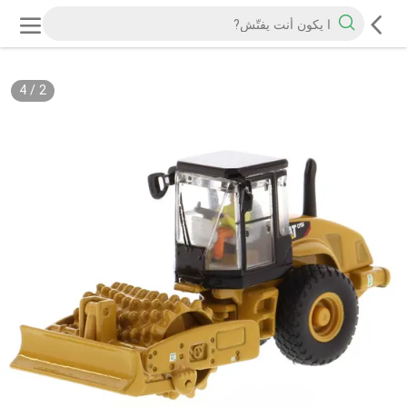
4
/
2