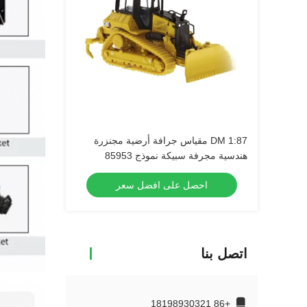
DM 1:87 مقياس جرافة أرضية مجنزرة
هندسية مجرفة سبيكة نموذج 85953
احصل على افضل سعر
اتصل بنا
+86 18198930321