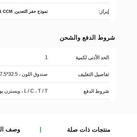
,
إبراز:
نموذج حفر التعدين
M85651 CCM
شروط الدفع والشحن
1
الحد الأدنى لكمية
صندوق اللون ، 32.5*17.5*17 سم ، 2.5 كجم
تفاصيل التغليف
L / C ، T / T ، ويسترن يونيون
شروط الدفع
وصف الم
منتجات ذات صلة