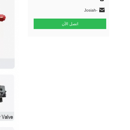
Josiah-
HAOFENGGUANGZHOU@outlook.com
اتصل الآن