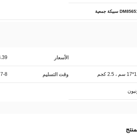
D سبيكة جمعية
.39
الأسعار
7-8 أيام بعد الدفع
وقت التسليم
نتج