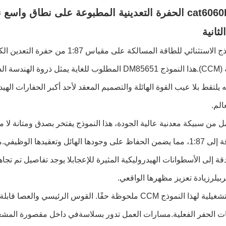
ثانية
الكلاسيكية (CCM).هذا النموذج DM85651 المطلوب للغاية 
 يلتقط بلا عيب القوة الهائلة والتصميم المعقد لأحد أكبر الحفارات الهي
لم.
تقليصه بدقة إلى 1:87، مما يضمن الحفاظ على وجودها الهائل وتعقيدها
قة إلى الأسطوانات الهيدروليكية المثيرة للإعجابلا يوجد تفاصيل تم تج
بيلرزيادة تعزيز مظهرها الواقعي.
الميزات التشغيلية لهذا النموذج CCM ملحوظة حقًا. القوس ا
يات الحفر الفعلية.مسارات العمل تدور بسلاسةفي داخل مقصورة المش