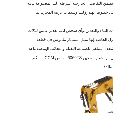
تضمن التفاصيل الخارجية أشرطة اليد المصنوعة بدقة
حتى خطوط الهيدروليك وشبكات غرفة المحرك تم
طيرة من معدات البناء والتعدين،وأي شخص لديه تقدير عميق للآلات
نازل الخاصة،إنها تمثل استثمار ملموس في قطعة
غف المتلقي للصناعة الثقيلة و عجائب الهندسةبناءه
القوي يضمن استمراره كشيء عزيز لأجيالإرفع مجموعتك مع هذا الطراز الاستثنائي من حفار التعدين cat 6060FS من CCM إنه أكثر
والدقة.