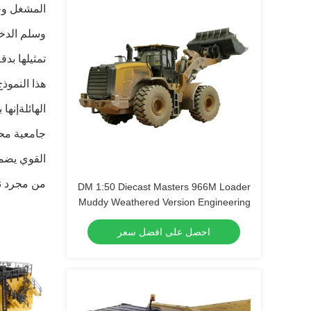
المشغل وحت
وسلم الدخ
تمثيلها بدق
الهائلةإنه
جامعية محد
من مجرد نم
DM 1:50 Diecast Masters 966M Loader
Muddy Weathered Version Engineering
Vehicle Model 85703
احصل على افضل سعر