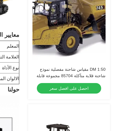
معايير ال
المعلم
العلامة الت
نوع الأداة
DM 1:50 مقياس شاحنة مفصلية نموذج
شاحنة قلابة متآكلة 85704 مجموعة قابلة
الالوان الم
للتجميع من المعدن المصبوب
احصل على افضل سعر
حولنا