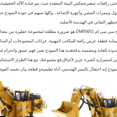
ى رافعات صغيرةيعكس البيئة المعقدة حيث يتم قيادة الآلة الحقيقيةت
ول وممرات المشي وأجهزة الإضاءة ، وكلها تسهم في جودة النموذج.
ةيظهر التفاني في الهندسة الأصلية.
هذا النموذج سي سي إم DM85651 هو ضرورة مطلقة لمجموعة خ
ا بمثابة قطعة عرض رائعة للمكاتب المهنية، خزانات المجموعات، أو الم
ودة للغاية ومصممة بدقةهدية هذا النموذج تعني فهم عميق واحترام لش
وذج إنه احتفال بالتميز الهندسي، أداة تعليميةو قطعة بيان تجسد القوة 