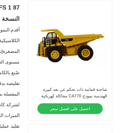
النسخة ال
المصغرةإنه
مستوى العا
شاحنة قمامة ذات تحكم عن بعد كبيرة
المفصلة بد
الهندسة نموذج CA770 محاكاة كهربائية
أطفال لعبة 1:24
لشركة كاتر
احصل على افضل سعر
تقليد عمل