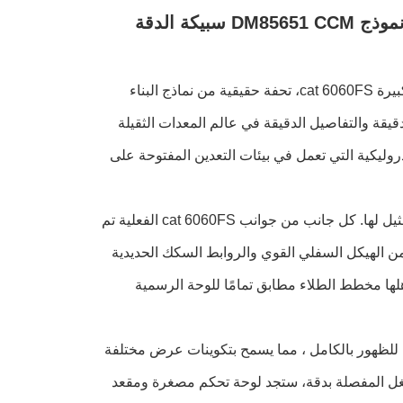
cat6060FS 1 87 الحفرة التعدينية المطبوعة على نطاق واسع نموذج DM85651 CCM سبيكة الدقة
أقدم النموذج الاستثنائي للطاقة المسالكة على مقياس 1:87 من حفرة التعدين الكبيرة cat 6060FS، تحفة حقيقية من نماذج البناء
يمثل ذروة الهندسة الدقيقة والتفاصيل الدقيقة في عالم المعدات الثقيلة
دروليكية التي تعمل في بيئات التعدين المفتوحة على
صُنع بالكامل من سبيكة معدنية عالية الجودة، هذا النموذج يفتخر بصدق ومتانة لا مثيل لها. كل جانب من جوانب cat 6060FS الفعلية تم
 الوظيفي.من الهيكل السفلي القوي والروابط السكك الحديدية
اهلها مخطط الطلاء مطابق تمامًا للوحة الرسمية
لرئيسي والعصا قابلة للظهور بالكامل ، مما يسمح بتكوينات عرض مختلفة
غل المفصلة بدقة، ستجد لوحة تحكم مصغرة ومقعد