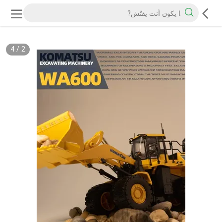
4
/
2