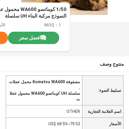
1/50 كوماتسو 600
النموذج مركبة البناء UH سلسلة
MOQ：1
الأسعار：
افضل سعر
منتوج وصف
مصفوفة Komatsu WA600 محمل عجلات
,
تسليط الضوء:
سلسلة UH كوماتسو WA600 محمول عجلا
ت
اسم العلامة التجارية
OTHER
الأسعار
US$ 68.93~79.53