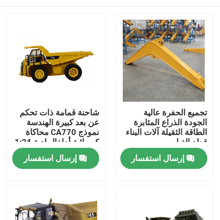
تجميع الحفرة عالية
شاحنة قمامة ذات تحكم
الجودة الذراع المثابرة
عن بعد كبيرة الهندسة
الطاقة الثقيلة آلات البناء
نموذج CA770 محاكاة
قطع الغيار
كهربائية أطفال لعبة 1:24
المنزل
إرسال استفسار
إرسال استفسار
المنتجات
فيديوهات