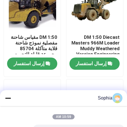
حولنا
جولة في المصنع
DM 1:50 Diecast
DM 1:50 مقياس شاحنة
Masters 966M Loader
مفصلية نموذج شاحنة
Muddy Weathered
قلابة متآكلة 85704
مراقبة الجودة
Version Engineering
مجموعة قابلة للتجميع
Vehicle Model 85703
من المعدن المصبوب
إرسال استفسار
إرسال استفسار
اتصل بنا
أخبار
Sophia
القضايا
10:59 AM
الحفارات الغيار