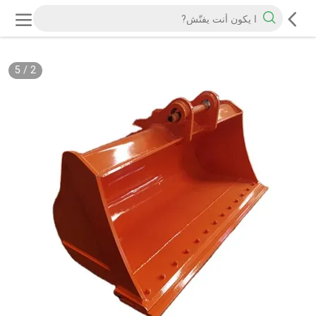
5
/
2