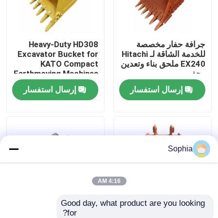
حولنا
جرافة حفار مخصصة
Heavy-Duty HD308
للخدمة الشاقة لـ Hitachi
Excavator Bucket for
جولة في المصنع
EX240 ملحق بناء وتعدين
KATO Compact
وحفر
Earthmoving Machines
- Digging and
إرسال استفسار
إرسال استفسار
مراقبة الجودة
Trenching Attachment
اتصل بنا
Sophia
أخبار
القضايا
4:16 AM
Good day, what product are you looking 
الحفارات الغيار
for?
دلاء حفارات متينة قابلة
حل الحفر والتدريج