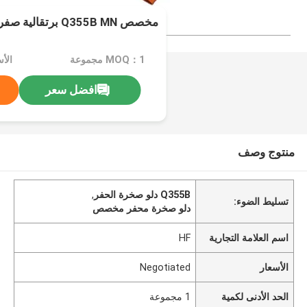
مخصص Q355B MN برتقالية صفراء شفافة دلو للحفر
MOQ：1 مجموعة
الأسعا
افضل سعر
منتوج وصف
Q355B دلو صخرة الحفر
,
تسليط الضوء:
دلو صخرة محفر مخصص
اسم العلامة التجارية
HF
الأسعار
Negotiated
الحد الأدنى لكمية
1 مجموعة