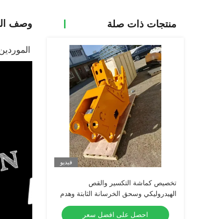
وصف الم
منتجات ذات صلة
الموردين
فيديو
تخصيص كماشة التكسير والقص
الهيدروليكي وسحق الخرسانة الثابتة وهدم
الطاحن للحفارة
احصل على افضل سعر