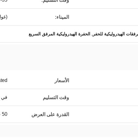
وقت التسليم:
(غوا
الميناء:
,
رفقات الهيدروليكية للحفر
الحفرة الهيدروليكية المرفق السريع
ated
الأسعار
في غضون 3 
وقت التسليم
50 قطعة / قطعة يوميا
القدرة على العرض