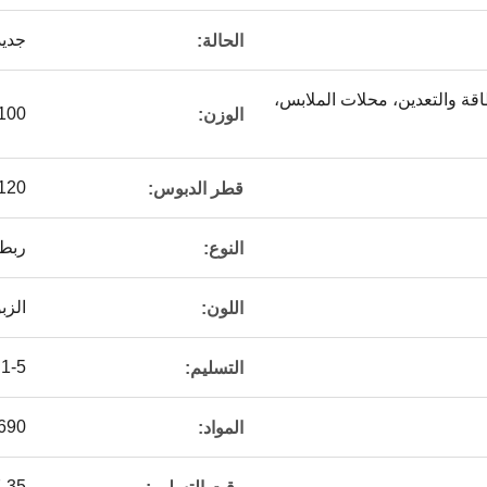
جديد
الحالة:
اقة والتعدين، محلات الملابس،
100 كجم
الوزن:
5-120
قطر الدبوس:
ربط 
النوع:
الز
اللون:
1-5 أيام
التسليم:
690
المواد:
7-35 يوم