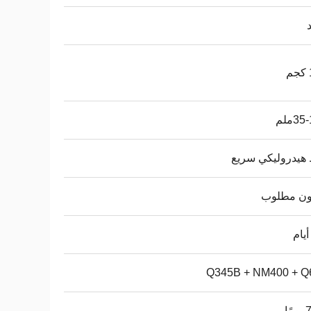
3ملم
هيدروليكي سريع
بون مطلوب
Q345B + NM400 + Q
ًا