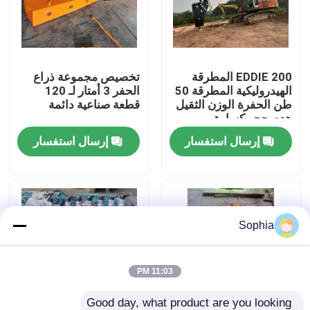
حولنا
EDDIE 200 المطرقة
تخصيص مجموعة ذراع
جولة في المصنع
الهيدروليكية المطرقة 50
الحفر 3 أمتار لـ 120
طن الحفرة الوزن الثقيل
قطعة صناعية دائمة
هدم حجر كسارة
مراقبة الجودة
إرسال استفسار
إرسال استفسار
اتصل بنا
أخبار
Sophia
القضايا
11:03 PM
الحفارات الغيار
Good day, what product are you looking 