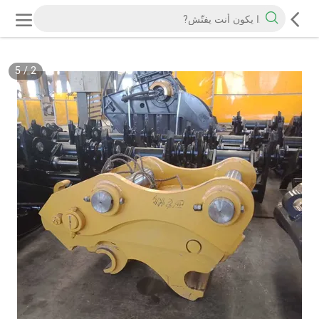
5
/
2