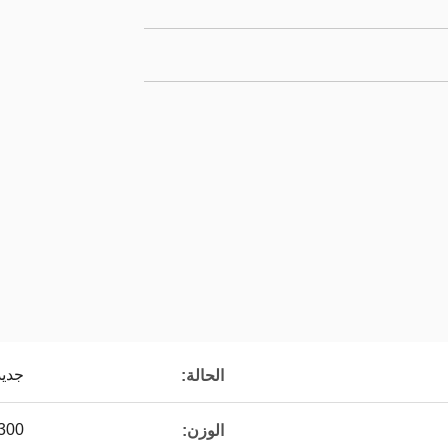
جديد
الحالة:
300 كجم
الوزن: