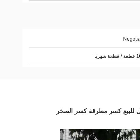
Negoti
ة شهريا