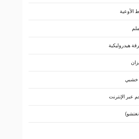
الأوعية
ة هيدروليكية
زان
 خشبي
م عبر الإنترنت
نغتشو)