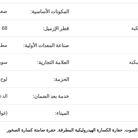
ضغط 
المكونات الأساسية:
كية
68 ملم
قطر الإزميل:
مطرق
صناعة المعدات الأولية:
يكية
سوي
العلامة التجارية:
لوح
الحزمة:
الدع
خدمة بعد الضمان:
(غوا
الميناء:
,
,
الصوت
حفارة الكسارة الهيدروليكية المطرقة
حفرة صامتة كسارة الصخور