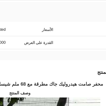
ated
الأسعار
1000 قطعة / قطع
القدرة على العرض
نتج
محفر صامت هيدروليك جاك مطرقة مع 68 ملم شيسل للبيع كسر مطرقة كسر الصخر
وصف المنتج