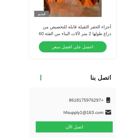
فيديو
أجزاء الحفر الثقيلة قابلة للتخصيص من
ذراع طولها 2 متر لآلات البناء من الفئة 60
احصل على افضل سعر
اتصل بنا
+8618175976297
hfsupply1@163.com
اتصل الآن