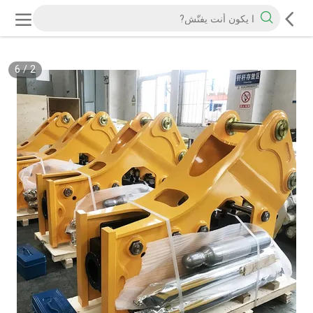
6
/
2