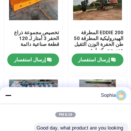
حولنا
EDDIE 200 المطرقة
تخصيص مجموعة ذراع
جولة في المصنع
الهيدروليكية المطرقة 50
الحفر 3 أمتار لـ 120
طن الحفرة الوزن الثقيل
قطعة صناعية دائمة
هدم حجر كسارة
مراقبة الجودة
إرسال استفسار
إرسال استفسار
اتصل بنا
أخبار
Sophia
القضايا
8:19 PM
الحفارات الغيار
Good day, what product are you looking 