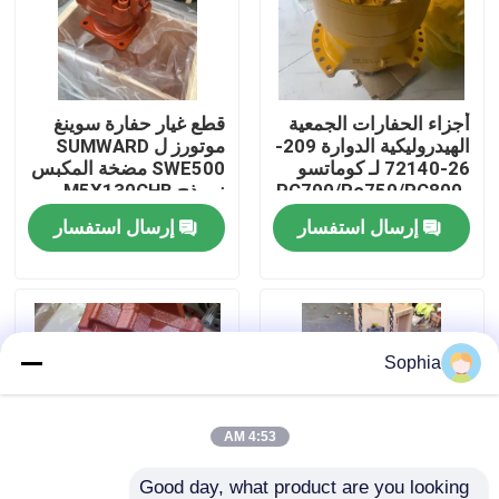
حولنا
أجزاء الحفارات الجمعية
قطع غيار حفارة سوينغ
جولة في المصنع
الهيدروليكية الدوارة 209-
موتورز ل SUMWARD
26-72140 لـ كوماتسو
SWE500 مضخة المكبس
PC700/Pc750/PC800-
نموذج M5X130CHB
مراقبة الجودة
8 الأجزاء الميكانيكية
MFG NO. 01FA2045
إرسال استفسار
إرسال استفسار
اتصل بنا
أخبار
Sophia
القضايا
4:53 AM
الحفارات الغيار
Good day, what product are you looking 