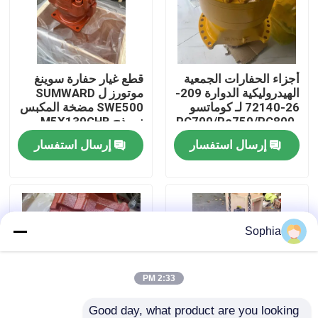
حولنا
أجزاء الحفارات الجمعية
قطع غيار حفارة سوينغ
جولة في المصنع
الهيدروليكية الدوارة 209-
موتورز ل SUMWARD
26-72140 لـ كوماتسو
SWE500 مضخة المكبس
PC700/Pc750/PC800-
نموذج M5X130CHB
مراقبة الجودة
8 الأجزاء الميكانيكية
MFG NO. 01FA2045
إرسال استفسار
إرسال استفسار
اتصل بنا
أخبار
Sophia
القضايا
2:33 PM
الحفارات الغيار
Good day, what product are you looking 