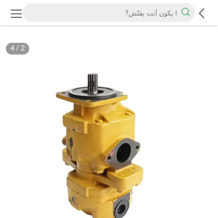
4
/
2