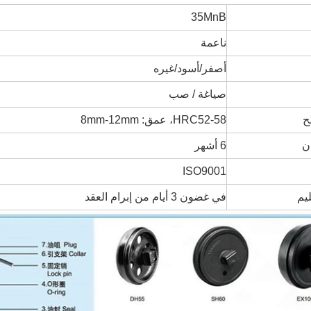
35MnB
ناعمة
أصفر/أسود/غيره
صياغة / صب
ح
HRC52-58، عمق: 8mm-12mm
ن
6 أشهر
ISO9001
يم
في غضون 3 أيام من إبرام العقد