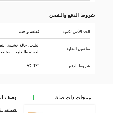
شروط الدفع والشحن
قطعة واحدة
الحد الأدنى لكمية
البليت، حالة خشبية، التع
تفاصيل التغليف
التعبئة والتغليف المخص
L/C، T/T
شروط الدفع
وصف الم
منتجات ذات صلة
خصائص الم