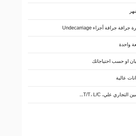
جرافة جرافة أجزاء Undecarriage
ة واحدة
ان او حسب احتياجاتك
ات عالية
ن التجاري علي، T/T، L/C...