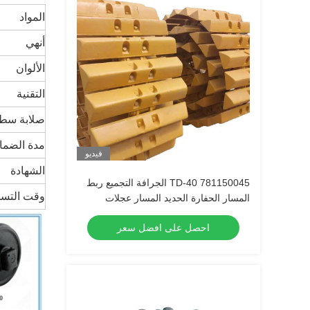
المواد
أنهي
الألوان
التقنية
صلابة سط
مدة الضما
فيديو
الشهادة
TD-40 781150045 الجرافة التجميع ربط
وقت التسل
المسار الحفارة الحديد المسار عجلات
ISO9001 CE
احصل على افضل سعر