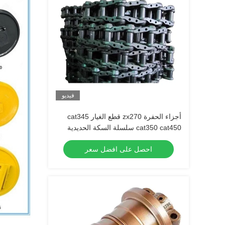
فيديو
أجزاء الحفرة zx270 قطع الغيار cat345
cat350 cat450 سلسلة السكة الحديدية
التجميع أجزاء الدرج
احصل على افضل سعر