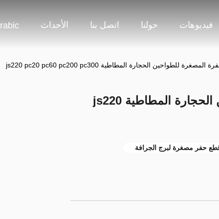
فيديوهات
حولنا
اتصل بنا
الأحداث
rabic
المصغرة للطواحين الحجارة المطاطية js220 pc20 pc60 pc200 pc300
أجزاء الحفرة المصغرة للطواحين الحجارة المطاطية js220
طع حفر مصغرة لبرج الجرافة