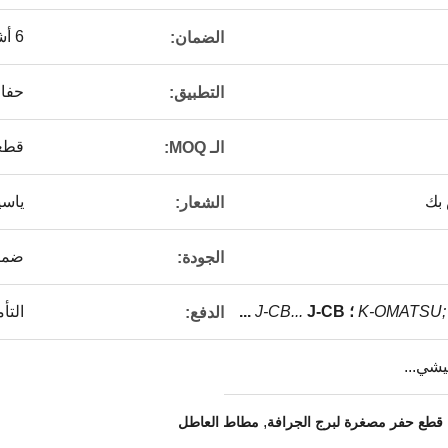
6 أشهر
الضمان:
حفارة 
التطبيق:
قطع
الـ MOQ:
 بك
ياسي
الشعار:
ضمان
الجودة:
K-OMATSU;
J-CB ...
J-CB...
التأمي
الدفع:
يشي...
,
قطع حفر مصغرة لبرج الجرافة
مطاط العاطل