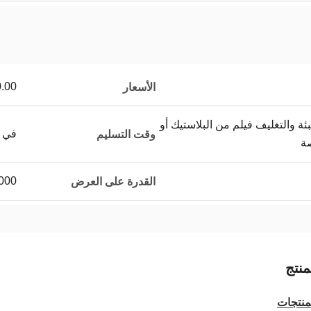
00.00/pieces
الأسعار
بئة والتغليف فيلم من البلاستيك أو
في غضون 3 
وقت التسليم
صة
1000 قطعة / ق
القدرة على العرض
نتج
نتجات