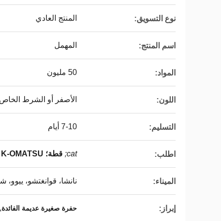
المنتج العادي
نوع التسويق:
المهمل
اسم المنتج:
50 مليون
المواد:
الأصفر أو الشرط الخاص
اللون:
7-10 أيام
التسليم:
cat;
قطة؛
K-OMATSU ؛
اطلب:
نانشا، قوانغتشو، ييوو، ش
الميناء:
,
إبراز:
حفرة صغيرة عديمة الفائدة