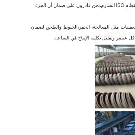
يتم اعتماد نظام التشديد من خلال نظام التشديد ونظام إطفاء الرش مع الامتثال لنظام ISO الصارم.نحن قادرون على ضمان أن الجزء
 CNC الأفقية والعمودية لتنفيذ العمليات مثل المعالجة، الحفر،الخيوط والطحن لضمان
 عنصر وتقليل تكلفة الإنتاج في الساعة.