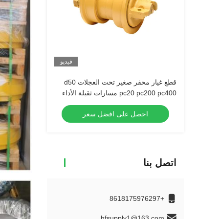
فيديو
قطع غيار محفر صغير تحت العجلات d50
pc20 pc200 pc400 مسارات ثقيلة الأداء
أدوات أسفل أعلى أدوات أسسي
احصل على افضل سعر
اتصل بنا
+8618175976297
hfsupply1@163.com