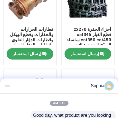
حولنا
أجزاء الحفرة zx270
قطارات الجرارات
جولة في المصنع
قطع الغيار cat345
والحفارات وقطع الهيكل
cat350 cat450 سلسلة
وقطارات الدوّار العلوي
السكة الحديدية التجميع
وقطارات الدوّار السفلي
مراقبة الجودة
أجزاء الدرج
لـ PC100
إرسال استفسار
إرسال استفسار
اتصل بنا
أخبار
Sophia
القضايا
5:15 AM
الحفارات الغيار
Good day, what product are you looking 