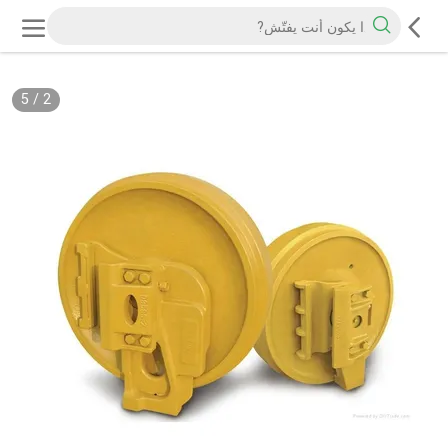
5
/
2