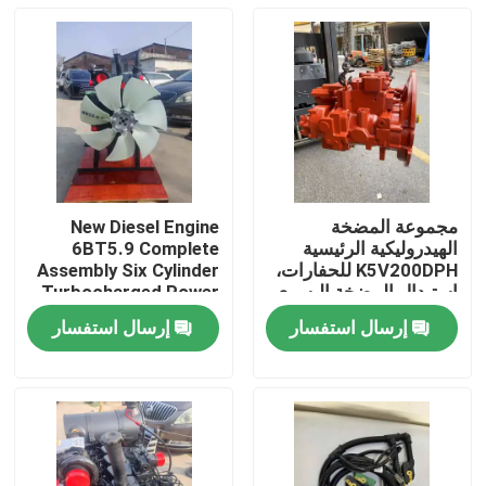
مجموعة المضخة
New Diesel Engine
الهيدروليكية الرئيسية
6BT5.9 Complete
K5V200DPH للحفارات،
Assembly Six Cylinder
استبدال المضخة اليسرى
Turbocharged Power
واليمنى
Unit
إرسال استفسار
إرسال استفسار
المنزل
المنتجات
فيديوهات