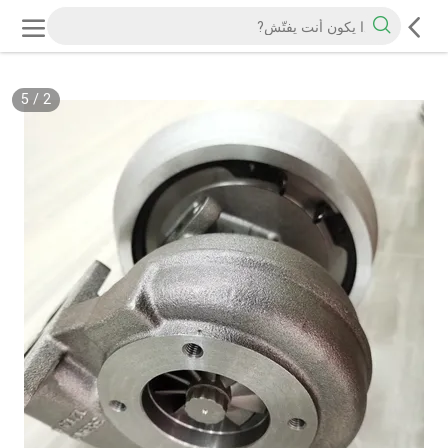
5
/
2