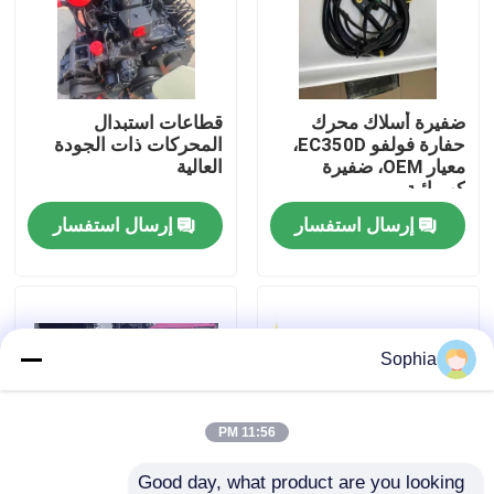
حولنا
ضفيرة أسلاك محرك
قطاعات استبدال
جولة في المصنع
حفارة فولفو EC350D،
المحركات ذات الجودة
معيار OEM، ضفيرة
العالية
كهربائية
مراقبة الجودة
إرسال استفسار
إرسال استفسار
اتصل بنا
أخبار
Sophia
القضايا
11:56 PM
الحفارات الغيار
Good day, what product are you looking 