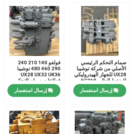
صمام التحكم الرئيسي
فولفو 140 210 240
الأصلي من شركة توشيبا
290 460 480 توشيبا
UX28 للجهاز الهيدروليكي
UX28 UX32 UK36
للضغط العالي EC210
قطاعات صمام التحكم
الرئيسي للحفر
إرسال استفسار
إرسال استفسار
المنزل
المنتجات
فيديوهات