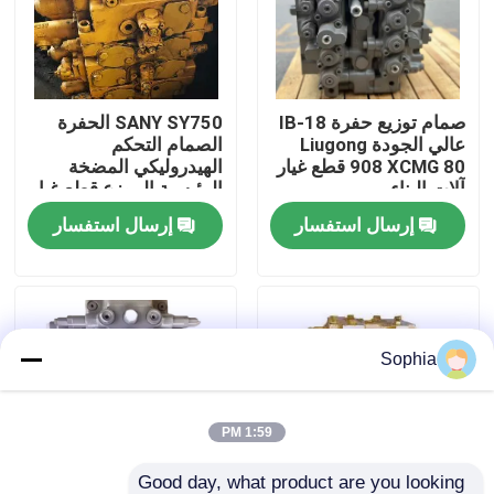
حولنا
صمام توزيع حفرة IB-18
SANY SY750 الحفرة
جولة في المصنع
عالي الجودة Liugong
الصمام التحكم
908 XCMG 80 قطع غيار
الهيدروليكي المضخة
آلات البناء
الرئيسية الموزع قطع غيار
مراقبة الجودة
إرسال استفسار
إرسال استفسار
اتصل بنا
أخبار
Sophia
القضايا
1:59 PM
الحفارات الغيار
Good day, what product are you looking 