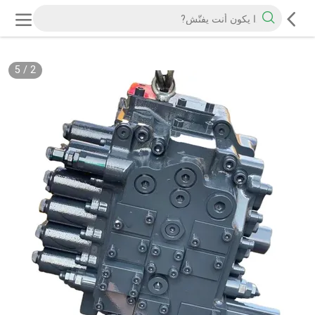
5
/
2