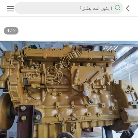
4
/
2