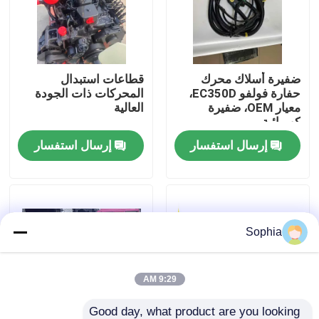
حولنا
ضفيرة أسلاك محرك
قطاعات استبدال
جولة في المصنع
حفارة فولفو EC350D،
المحركات ذات الجودة
معيار OEM، ضفيرة
العالية
كهربائية
مراقبة الجودة
إرسال استفسار
إرسال استفسار
اتصل بنا
أخبار
Sophia
القضايا
9:29 AM
الحفارات الغيار
Good day, what product are you looking 