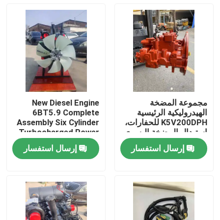
مجموعة المضخة
New Diesel Engine
الهيدروليكية الرئيسية
6BT5.9 Complete
K5V200DPH للحفارات،
Assembly Six Cylinder
استبدال المضخة اليسرى
Turbocharged Power
واليمنى
Unit
إرسال استفسار
إرسال استفسار
المنزل
المنتجات
فيديوهات