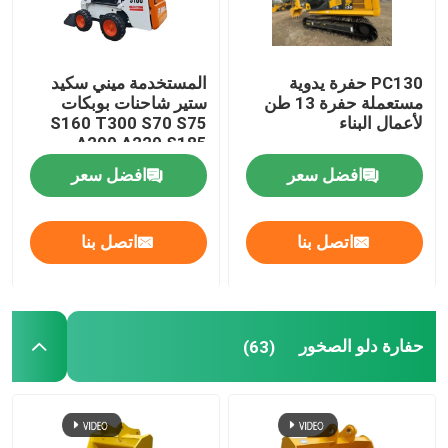
PC130 حفرة يدوية
المستخدمة ميني سكيد
مستعملة حفرة 13 طن
ستير شاحنات بوبكات
لأعمال البناء
S160 T300 S70 S75
A200 A220 S185
افضل سعر
افضل سعر
اتصل بنا
اتصل بنا
حفارة دلو الصخور
(63)