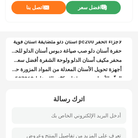
افضل سعر
اتصل بنا
الماس NBLF قطع الغيار دلو دبوس قفل دبوس لPC 200 PC 300 PC 400 دبوس أسنان للحفر دلو
لأجزاء الحفر pc200 أسنان دلو متضايقة أسنان قوية
حولنا
حفرة أسنان دلو صب صياغة دبوس أسنان الدلو للحفرة البناء
محفر مكيف أسنان الدلو ولوحة الشفرة أفضل سعر وسن دلو صلب
جولة في المصنع
أجهزة تحويل الأسنان المعدلة من المواد المزورة حفرة دبوس الأسنان 20 سم ارتفاع
الدفّة الأسنان دبوس قفل مكيّف الاحتفاظ 14527863 14540728 14540730 / 731 14540729
مراقبة الجودة
IU3252 حفر الدلو أسنان صلبة فيبرو حفر الوقود الدلو الأسنان لقط 312
20 طن حفرة دلو أسنان PC200 صلبة حفرة دلو محول
اتصل بنا
أجزاء دبابة الحفر المُصَيَّرة الأسنان والمُعديل لـ EX100-2 Max Jaw Opening 500
الماس NBLF قطع الغيار الحفار أفضل سعر وقوية أسنان دلو لPC300 الحفار
أخبار
اترك رسالة
الحفرة الدلو الأسنان والمتكيف والقفل مادة مزورة الدلو الأسنان شريط الدلو الأسنان دبوس للقط330
أجزاء الحفر ديك الأسنان عالية القوة صلبة الأسنان الصلبة القابلة للإزالة الأسنان للحفر
القضايا
حفرة ديك أسنان أفضل سعر و صلبة ديك أسنان صلبة دبوس ديك أسنان
205-70-19570 صب الصلب حفر الدلو الأسنان PC200 الصخرة دلو الأسنان
الحفارات الغيار
أسنان دبابة الحفر المُصَوَّرة IU3552RC أسنان دبابة الدبابة الدبوس IU3252RC