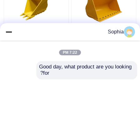
طلاء طلاء CAT320
الحفرة الخرسانة خندق
Sophia
الشهير لإنشاء الهندسة
ترابيزويدي دلو متطورة
السفينية
دائمة Q355B Q345B
7:22 PM
افضل سعر
افضل سعر
Good day, what product are you looking 
for?
اتصل بنا
اتصل بنا
عرض المزيد
منزل
حول نا
اتصل بنا
Desktop Site
خريطة الموقع
سياسة الخصوصية