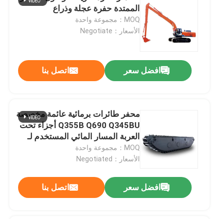
الممتدة حفرة عجلة وذراع
MOQ：مجموعة واحدة
الأسعار：Negotiate
افضل سعر
اتصل بنا
محفر طائرات برمائية عائمة مخصصة
Q355B Q690 Q345BU أجزاء تحت
العربة المسار المائي المستخدم لـ
Cat 320D PC200
MOQ：مجموعة واحدة
الأسعار：Negotiated
افضل سعر
اتصل بنا