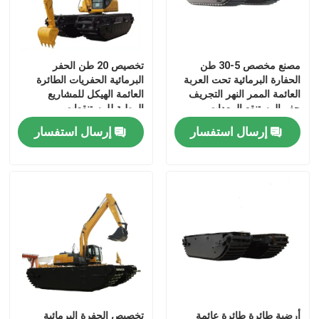
حولنا
مصنع مخصص 5-30 طن
تخصيص 20 طن الحفر
الحفارة البرمائية تحت العربة
البرمائية الحفريات الطائرة
جولة في المصنع
العائمة الممر النهر التجريف
العائمة الهيكل للمشاريع
حفر المستنقع المعدات
الرطبة للمستنقعات
مراقبة الجودة
إرسال استفسار
إرسال استفسار
اتصل بنا
أخبار
القضايا
الحفارات الغيار
أرضية طائرة طائرة عائمة
تخصيص الحفرة البرمائية