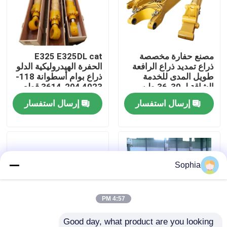
حولنا
مصنع حفارة مخصصة
E325 E325DL cat
جولة في المصنع
ذراع تمديد ذراع الرافعة
الحفرة الهيدروليكية الدلو
طويل المدى للخدمة
ذراع بوام أسطوانة 118-
الشاقة لـ 30-36 طن
4023 204-3614 قطع
مراقبة الجودة
الغيار
إرسال استفسار
إرسال استفسار
اتصل بنا
أخبار
Sophia
القضايا
4:57 PM
الحفارات الغيار
Good day, what product are you looking 