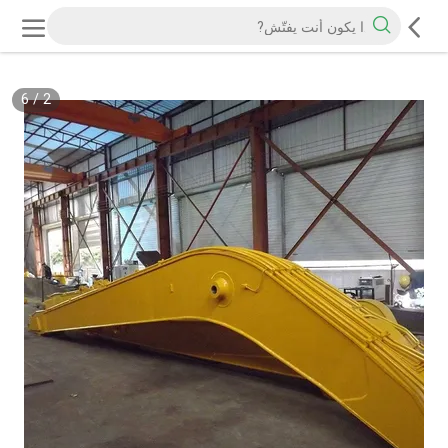
6
/
2