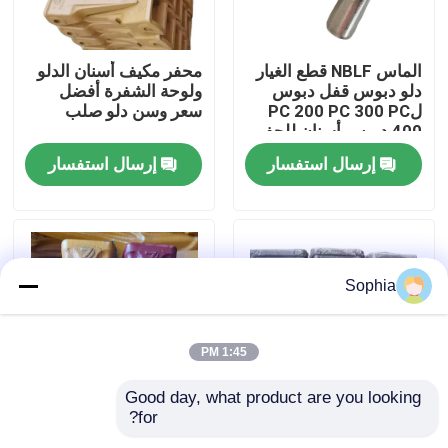
حولنا
الماس NBLF قطع الغيار
محفر مكيف أسنان الدلو
دلو دبوس قفل دبوس
ولوحة الشفرة أفضل
لPC 200 PC 300 PC
سعر وسن دلو صلب
جولة في المصنع
400 دبوس أسنان للحفر
دلو
إرسال استفسار
إرسال استفسار
مراقبة الجودة
اتصل بنا
Sophia
أخبار
1:45 PM
القضايا
Good day, what product are you looking 
for?
الدفّة الأسنان دبوس قفل
أجزاء دبابة الحفر
الحفارات الغيار
مكيّف الاحتفاظ
المُصَيَّرة الأسنان