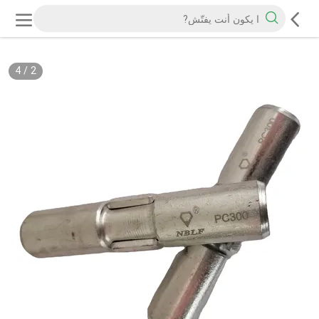
4
/
2