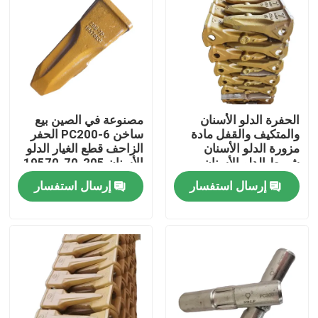
الحفرة الدلو الأسنان
مصنوعة في الصين بيع
والمتكيف والقفل مادة
ساخن PC200-6 الحفر
مزورة الدلو الأسنان
الزاحف قطع الغيار الدلو
شريط الدلو الأسنان
الأسنان 205-70-19570
دبوس للقط330
إرسال استفسار
إرسال استفسار
المنزل
المنتجات
فيديوهات